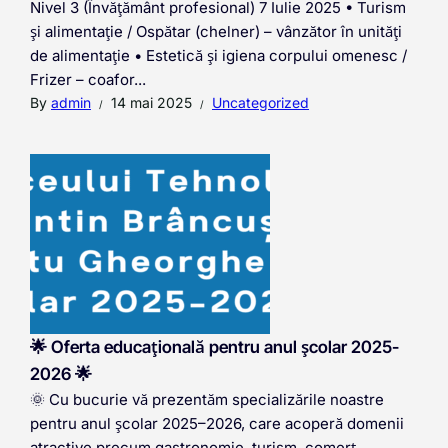
Nivel 3 (Învățământ profesional) 7 Iulie 2025 • Turism
și alimentație / Ospătar (chelner) – vânzător în unități
de alimentație • Estetică și igiena corpului omenesc /
Frizer – coafor...
By
admin
14 mai 2025
Uncategorized
🌟 Oferta educațională pentru anul școlar 2025-
2026 🌟
🌞 Cu bucurie vă prezentăm specializările noastre
pentru anul școlar 2025–2026, care acoperă domenii
atractive precum gastronomie, turism, comerț,