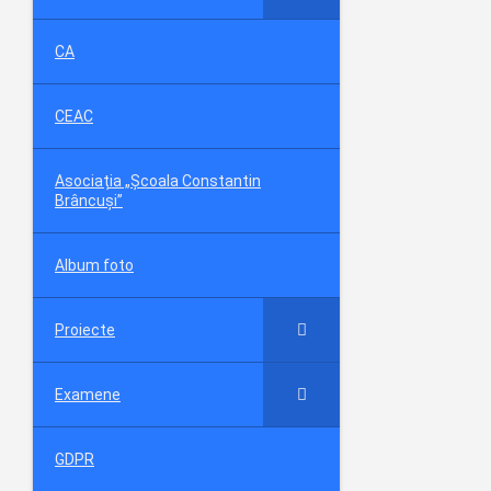
CA
CEAC
Asociația „Școala Constantin
Brâncuși”
Album foto
Proiecte
Examene
GDPR