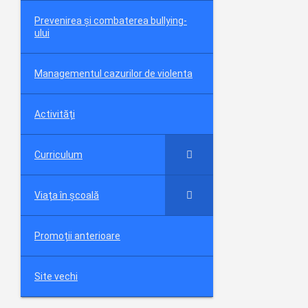
Prevenirea și combaterea bullying-
ului
Managementul cazurilor de violenta
Activități
Curriculum
Viața în școală
Promoții anterioare
Site vechi