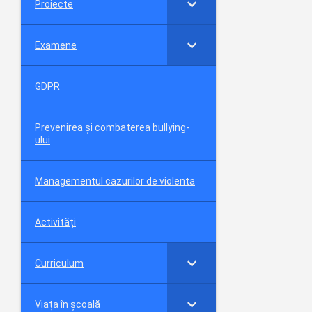
Proiecte
Examene
GDPR
Prevenirea și combaterea bullying-
ului
Managementul cazurilor de violenta
Activități
Curriculum
Viața în școală