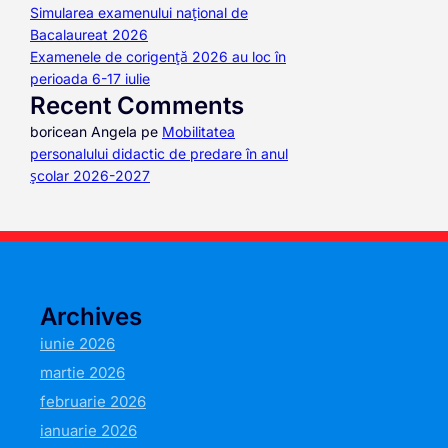
Simularea examenului național de
Bacalaureat 2026
Examenele de corigență 2026 au loc în
perioada 6-17 iulie
Recent Comments
boricean Angela
pe
Mobilitatea
personalului didactic de predare în anul
școlar 2026-2027
Archives
iunie 2026
martie 2026
februarie 2026
ianuarie 2026