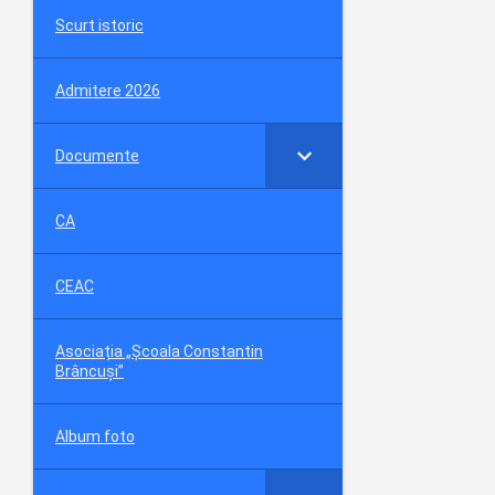
Scurt istoric
Admitere 2026
Documente
CA
CEAC
Asociația „Școala Constantin
Brâncuși”
Album foto