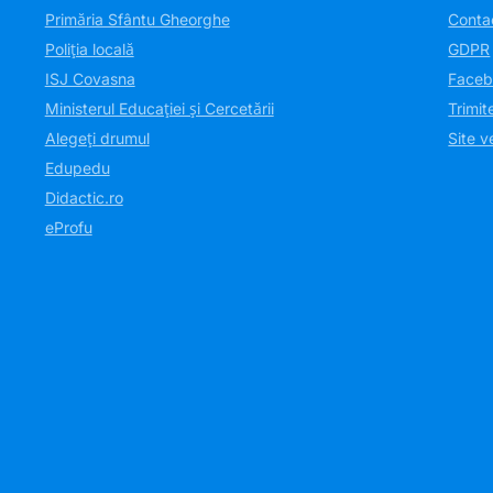
Primăria Sfântu Gheorghe
Conta
Poliția locală
GDPR
ISJ Covasna
Faceb
Ministerul Educației și Cercetării
Trimit
Alegeți drumul
Site v
Edupedu
Didactic.ro
eProfu