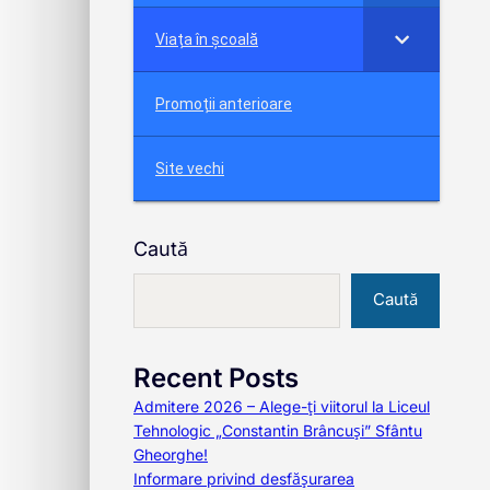
Viața în școală
Promoții anterioare
Site vechi
Caută
Caută
Recent Posts
Admitere 2026 – Alege-ți viitorul la Liceul
Tehnologic „Constantin Brâncuși” Sfântu
Gheorghe!
Informare privind desfășurarea