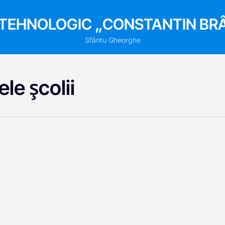
 TEHNOLOGIC „CONSTANTIN BR
Sfântu Gheorghe
ele școlii