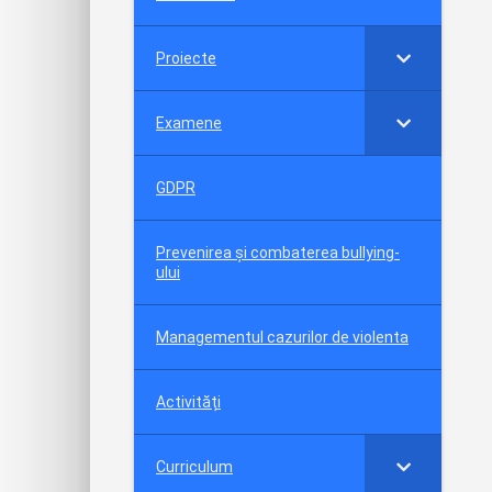
Proiecte
Examene
GDPR
Prevenirea și combaterea bullying-
ului
Managementul cazurilor de violenta
Activități
Curriculum