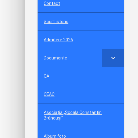
Contact
Scurt istoric
Admitere 2026
Documente
CA
CEAC
Asociația „Școala Constantin
Brâncuși”
Album foto