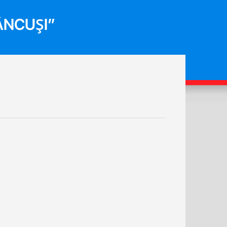
ÂNCUȘI”