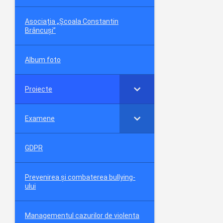
Asociația „Școala Constantin
Brâncuși”
Album foto
Proiecte
Examene
GDPR
Prevenirea și combaterea bullying-
ului
Managementul cazurilor de violenta