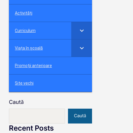
Activități
Curriculum
Viața în școală
Promoții anterioare
Site vechi
Caută
Caută
Recent Posts