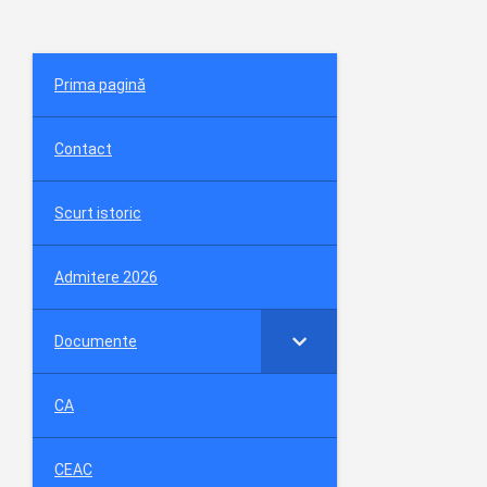
Prima pagină
Contact
Scurt istoric
Admitere 2026
Documente
CA
CEAC