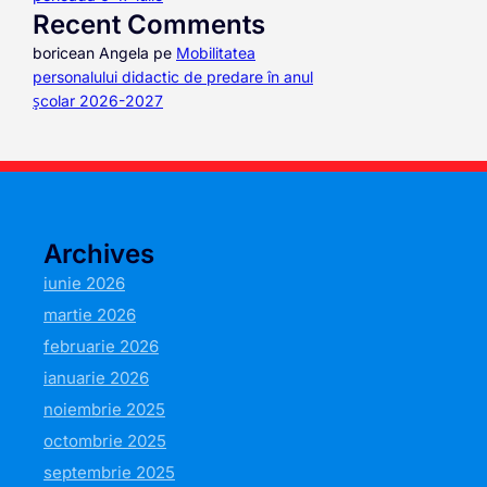
Recent Comments
boricean Angela
pe
Mobilitatea
personalului didactic de predare în anul
școlar 2026-2027
Archives
iunie 2026
martie 2026
februarie 2026
ianuarie 2026
noiembrie 2025
octombrie 2025
septembrie 2025