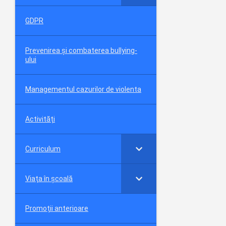
GDPR
Prevenirea și combaterea bullying-
ului
Managementul cazurilor de violenta
Activități
Curriculum
Viața în școală
Promoții anterioare