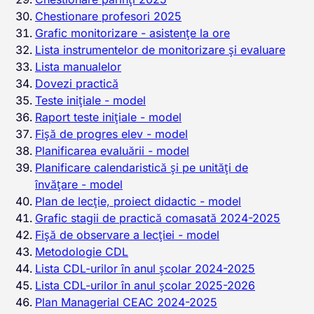
Chestionare profesori 2025
Grafic monitorizare - asistențe la ore
Lista instrumentelor de monitorizare și evaluare
Lista manualelor
Dovezi practică
Teste inițiale - model
Raport teste inițiale - model
Fișă de progres elev - model
Planificarea evaluării - model
Planificare calendaristică și pe unități de
învățare - model
Plan de lecție, proiect didactic - model
Grafic stagii de practică comasată 2024-2025
Fișă de observare a lecției - model
Metodologie CDL
Lista CDL-urilor în anul școlar 2024-2025
Lista CDL-urilor în anul școlar 2025-2026
Plan Managerial CEAC 2024-2025