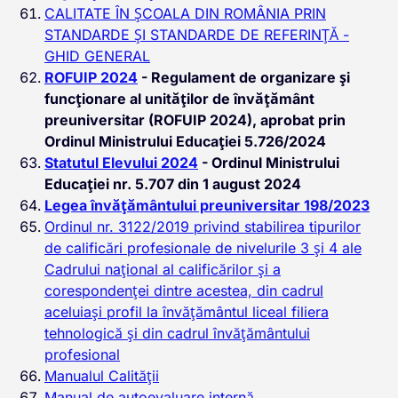
CALITATE ÎN ŞCOALA DIN ROMÂNIA PRIN
STANDARDE ȘI STANDARDE DE REFERINȚĂ -
GHID GENERAL
ROFUIP 2024
- Regulament de organizare și
funcționare al unităților de învățământ
preuniversitar (ROFUIP 2024), aprobat prin
Ordinul Ministrului Educației 5.726/2024
Statutul Elevului 2024
- Ordinul Ministrului
Educației nr. 5.707 din 1 august 2024
Legea învățământului preuniversitar 198/2023
Ordinul nr. 3122/2019 privind stabilirea tipurilor
de calificări profesionale de nivelurile 3 şi 4 ale
Cadrului naţional al calificărilor şi a
corespondenţei dintre acestea, din cadrul
aceluiaşi profil la învăţământul liceal filiera
tehnologică şi din cadrul învăţământului
profesional
Manualul Calității
Manual de autoevaluare internă