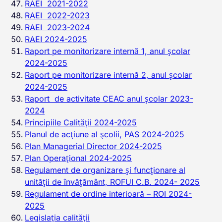
RAEI 2021-2022
RAEI 2022-2023
RAEI 2023-2024
RAEI 2024-2025
Raport pe monitorizare internă 1, anul școlar
2024-2025
Raport pe monitorizare internă 2, anul școlar
2024-2025
Raport de activitate CEAC anul școlar 2023-
2024
Principiile Calității 2024-2025
Planul de acțiune al școlii, PAS 2024-2025
Plan Managerial Director 2024-2025
Plan Operațional 2024-2025
Regulament de organizare și funcționare al
unității de învățământ, ROFUI C.B. 2024- 2025
Regulament de ordine interioară – ROI 2024-
2025
Legislația calității