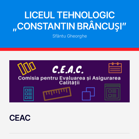
LICEUL TEHNOLOGIC
„CONSTANTIN BRÂNCUȘI”
Sfântu Gheorghe
CEAC