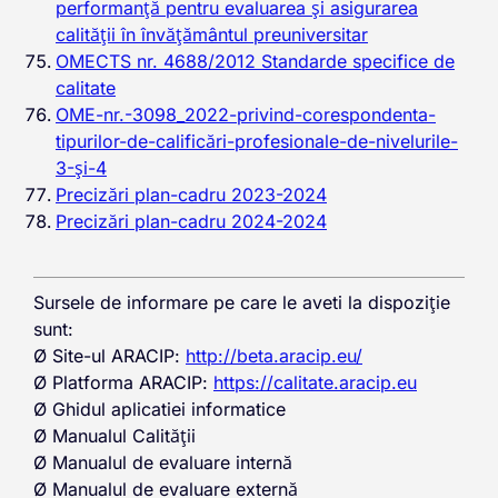
performanţă pentru evaluarea şi asigurarea
calităţii în învăţământul preuniversitar
OMECTS nr. 4688/2012 Standarde specifice de
calitate
OME-nr.-3098_2022-privind-corespondenta-
tipurilor-de-calificări-profesionale-de-nivelurile-
3-și-4
Precizări plan-cadru 2023-2024
Precizări plan-cadru 2024-2024
Sursele de informare pe care le aveti la dispoziție
sunt:
Ø Site-ul ARACIP:
http://beta.aracip.eu/
Ø Platforma ARACIP:
https://calitate.aracip.eu
Ø Ghidul aplicatiei informatice
Ø Manualul Calității
Ø Manualul de evaluare internă
Ø Manualul de evaluare externă