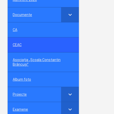
Documente
CA
CEAC
Asociația „Școala Constantin
Brâncuși”
Album foto
Proiecte
Examene