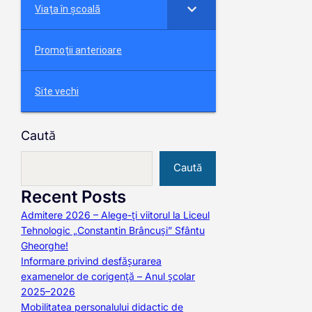
Viața în școală
Promoții anterioare
Site vechi
Caută
Caută
Recent Posts
Admitere 2026 – Alege-ți viitorul la Liceul
Tehnologic „Constantin Brâncuși” Sfântu
Gheorghe!
Informare privind desfășurarea
examenelor de corigență – Anul școlar
2025–2026
Mobilitatea personalului didactic de