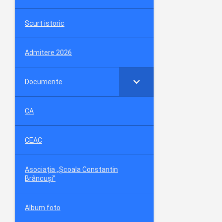
Scurt istoric
Admitere 2026
Documente
CA
CEAC
Asociația „Școala Constantin
Brâncuși”
Album foto