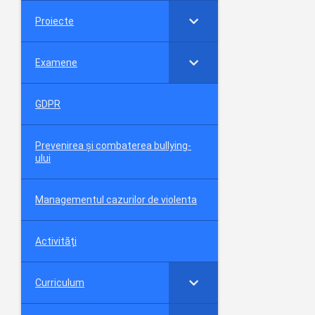
Proiecte
Examene
GDPR
Prevenirea și combaterea bullying-
ului
Managementul cazurilor de violenta
Activități
Curriculum