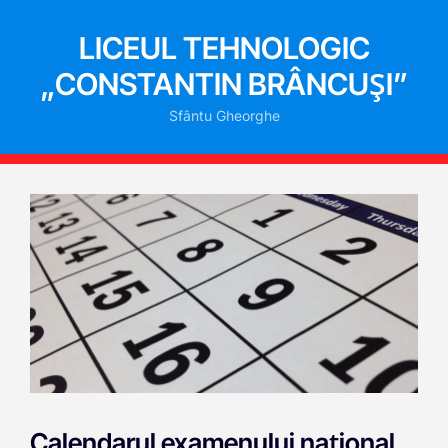
LICEUL TEHNOLOGIC
„CONSTANTIN BRÂNCUȘI”
Sfântu Gheorghe
Calendarul examenului național