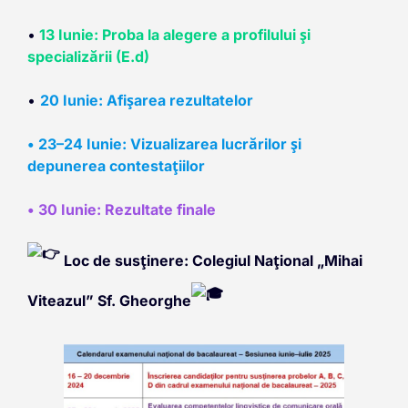
•
13 Iunie: Proba la alegere a profilului și
specializării (E.d)
•
20 Iunie: Afișarea rezultatelor
• 23–24 Iunie: Vizualizarea lucrărilor și
depunerea contestațiilor
• 30 Iunie: Rezultate finale
Loc de susținere: Colegiul Național „Mihai
Viteazul” Sf. Gheorghe