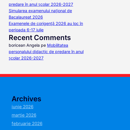
predare în anul școlar 2026-2027
Simularea examenului național de
Bacalaureat 2026
Examenele de corigență 2026 au loc în
perioada 6-17 iulie
Recent Comments
boricean Angela
pe
Mobilitatea
personalului didactic de predare în anul
școlar 2026-2027
Archives
iunie 2026
martie 2026
februarie 2026