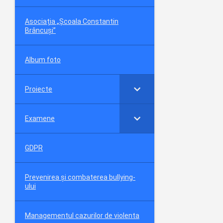
Asociația „Școala Constantin
Brâncuși”
Album foto
Proiecte
Examene
GDPR
Prevenirea și combaterea bullying-
ului
Managementul cazurilor de violenta