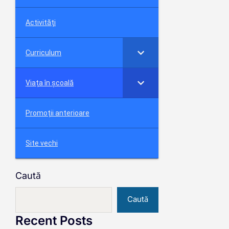
Activități
Curriculum
Viața în școală
Promoții anterioare
Site vechi
Caută
Caută
Recent Posts