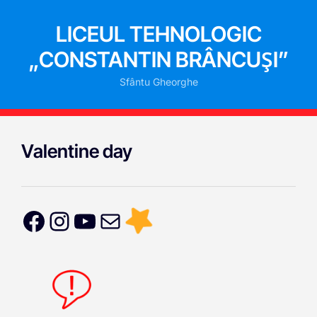
LICEUL TEHNOLOGIC
„CONSTANTIN BRÂNCUȘI”
Sfântu Gheorghe
Valentine day