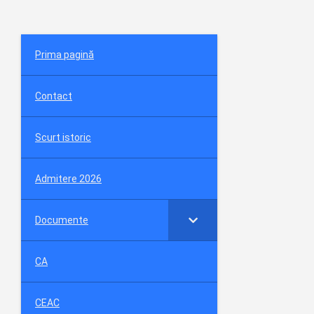
Prima pagină
Contact
Scurt istoric
Admitere 2026
Documente
CA
CEAC