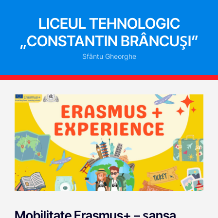
LICEUL TEHNOLOGIC
„CONSTANTIN BRÂNCUȘI”
Sfântu Gheorghe
Mobilitate Erasmus+ – șansa