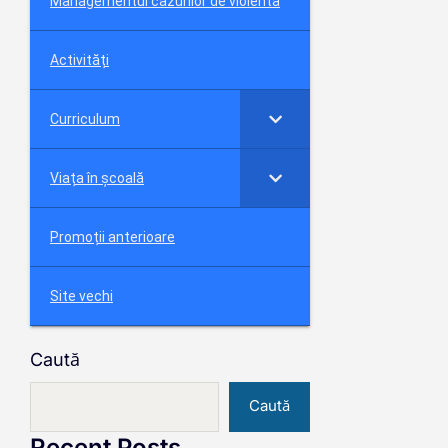
Managementul cazurilor de violenta
Activități
Curriculum
Viața în școală
Promoții anterioare
Site vechi
Caută
Caută
Recent Posts