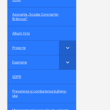
Asociația „Școala Constantin
Brâncuși”
Album foto
Proiecte
Examene
GDPR
Prevenirea și combaterea bullying-
ului