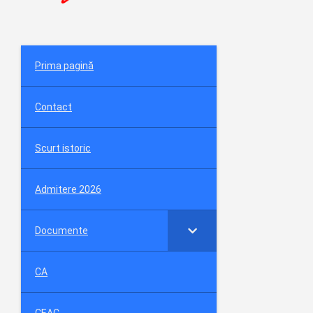
Prima pagină
Contact
Scurt istoric
Admitere 2026
Documente
CA
CEAC