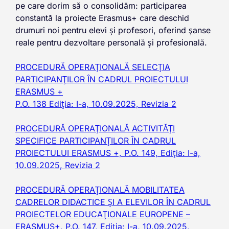
pe care dorim să o consolidăm: participarea
constantă la proiecte Erasmus+ care deschid
drumuri noi pentru elevi și profesori, oferind șanse
reale pentru dezvoltare personală și profesională.
PROCEDURĂ OPERAȚIONALĂ SELECȚIA
PARTICIPANȚILOR ÎN CADRUL PROIECTULUI
ERASMUS +
P.O. 138 Ediția: I-a, 10.09.2025, Revizia 2
PROCEDURĂ OPERAŢIONALĂ ACTIVITĂȚI
SPECIFICE PARTICIPANȚILOR ÎN CADRUL
PROIECTULUI ERASMUS +, P.O. 149, Ediţia: I-a,
10.09.2025, Revizia 2
PROCEDURĂ OPERAŢIONALĂ MOBILITATEA
CADRELOR DIDACTICE ȘI A ELEVILOR ÎN CADRUL
PROIECTELOR EDUCAȚIONALE EUROPENE –
ERASMUS+, P.O. 147, Ediţia: I-a, 10.09.2025,